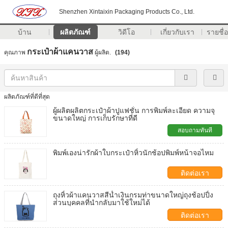
Shenzhen Xintaixin Packaging Products Co., Ltd.
บ้าน
ผลิตภัณฑ์
วิดีโอ
เกี่ยวกับเรา
รายชื่อ
กระเป๋าผ้าแคนวาส
คุณภาพ
ผู้ผลิต.
(194)
ผลิตภัณฑ์ที่ดีที่สุด
ผู้ผลิตผลิตกระเป๋าผ้าปูแฟชั่น การพิมพ์ละเอียด ความจุ
ขนาดใหญ่ การเก็บรักษาที่ดี
สอบถามทันที
พิมพ์เองน่ารักผ้าใบกระเป๋าหิ้วนักช้อปพิมพ์หน้าจอไหม
ติดต่อเรา
ถุงหิ้วผ้าแคนวาสสีน้ำเงินกรมท่าขนาดใหญ่ถุงช้อปปิ้ง
ส่วนบุคคลที่นำกลับมาใช้ใหม่ได้
ติดต่อเรา