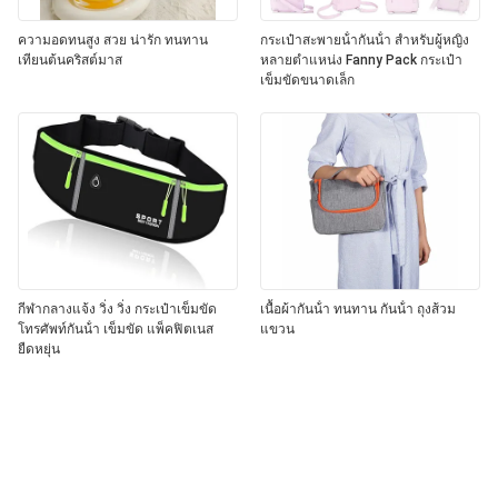
ความอดทนสูง สวย น่ารัก ทนทาน
กระเป๋าสะพายน้ํากันน้ํา สําหรับผู้หญิง
เทียนต้นคริสต์มาส
หลายตําแหน่ง Fanny Pack กระเป๋า
เข็มขัดขนาดเล็ก
กีฬากลางแจ้ง วิ่ง วิ่ง กระเป๋าเข็มขัด
เนื้อผ้ากันน้ํา ทนทาน กันน้ํา ถุงส้วม
โทรศัพท์กันน้ํา เข็มขัด แพ็คฟิตเนส
แขวน
ยืดหยุ่น