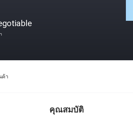
egotiable
า
นค้า
คุณสมบัติ