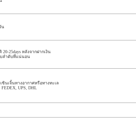
้น
วัน
ิ 20-25days หลังจากฝากเงิน
่กับลำดับที่แน่นอน
 เซินเจิ้นทางอากาศหรือทางทะเล
น: FEDEX, UPS, DHL