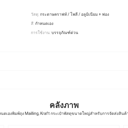
วัสดุ:
กระดาษคราฟท์ / โพลี / อลูมิเนียม + ฟอง
สี:
กำหนดเอง
การใช้งาน:
บรรจุภัณฑ์ด่วน
คลังภาพ
นดเองพิมพ์ถุง Mailling, Kraft กระเป๋าพัสดุขนาดใหญ่สำหรับการจัดส่งสิ