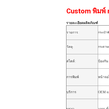
Custom พิมพ์ 
รายละเอียดผลิตภัณฑ์
รายการ:
กระเป๋า
วัสดุ:
กระดาษคร
ป้องกัน
สไตล์:
การพิมพ์
หน้าจอ
บริการ
OEM แล